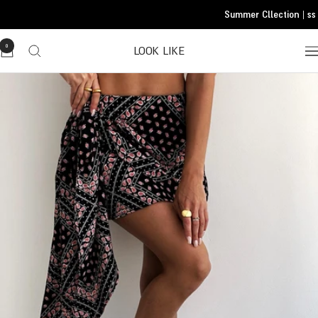
Translatio
Summer Cllection | ss 
missing
he.general.accessibility.skip_to_conten
0
LOOK LIKE
Translatio
missing
he.header.general.navigatio