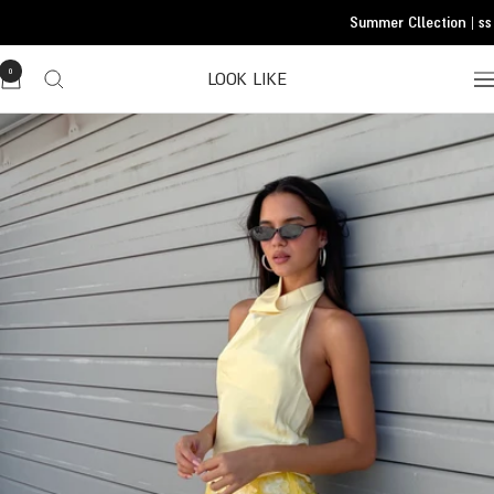
Translatio
Summer Cllection | ss 
missing
he.general.accessibility.skip_to_conten
0
LOOK LIKE
Translatio
missing
he.header.general.navigatio