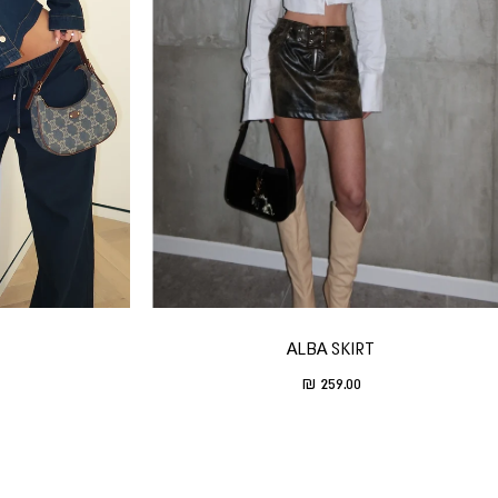
ALBA SKIRT
Translation missing: he.product.general.sale_price
259.00 ₪