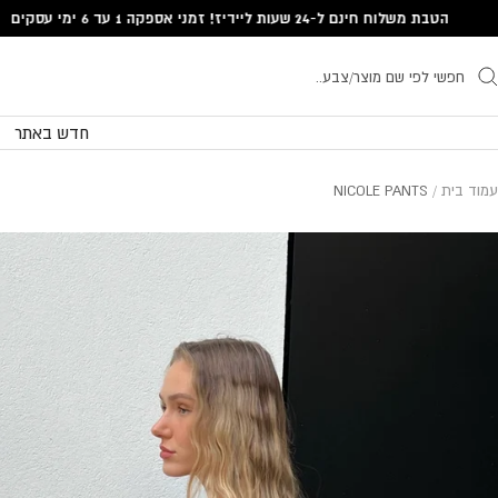
Translatio
הטבת משלוח חינם ל-24 שעות ליידיז! זמני אספקה 1 עד 6 ימי עסקים
missing
he.general.accessibility.skip_to_conten
חדש באתר
עמוד בית
NICOLE PANTS