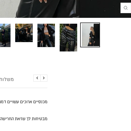
Translation
missing:
he.product.general.zoom
פירוט
משלוחי
הקודם
הבא
מכנסיים ארוכים עשויים דמו
מבטיחות לך שזאת החרישה