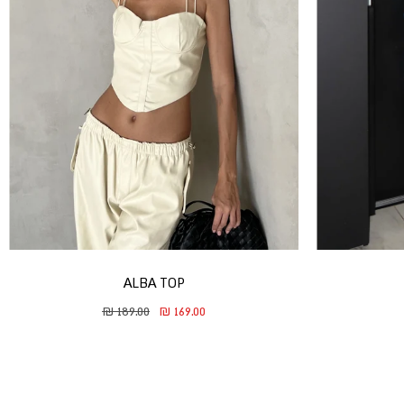
ALBA TOP
duct.general.regular_price
ssing: he.product.general.sale_price
189.00 ₪
169.00 ₪
Translation missing: he.product.gen