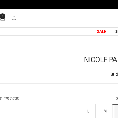
0
SALE
G
NICOLE P
Translation missing: he.product.general.sale_
2
טבלת מידות
L
M