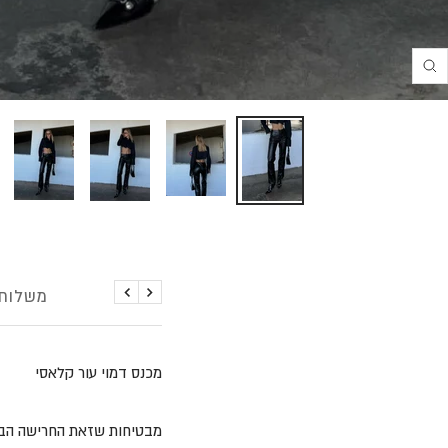
Translation
missing:
he.product.general.zoom
פירוט
משלוחי
הקודם
הבא
מכנס דמוי עור קלאסי
מבטיחות שזאת החרישה הב