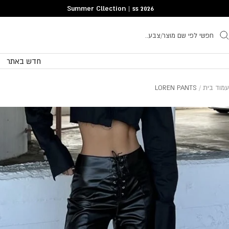
Translatio
Summer Cllection | ss 2026
missing
he.general.accessibility.skip_to_conten
חדש באתר
עמוד בית
LOREN PANTS