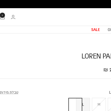
0
SALE
G
LOREN PA
Translation missing: he.product.general.sale_
טבלת מידות
L
M