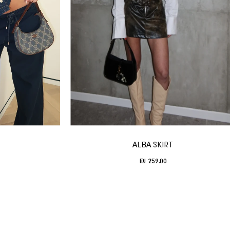
ALBA SKIRT
Translation missing: he.product.general.sale_price
259.00 ₪