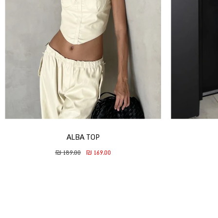
ALBA TOP
duct.general.regular_price
ssing: he.product.general.sale_price
189.00 ₪
169.00 ₪
Translation missing: he.product.gen