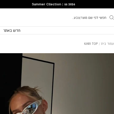
Translatio
Summer Cllection | ss 2026
missing
he.general.accessibility.skip_to_conten
חדש באתר
עמוד בית
KARI TOP