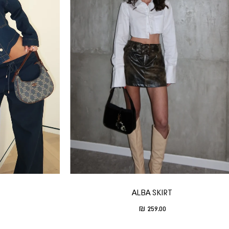
ALBA SKIRT
Translation missing: he.product.general.sale_price
259.00 ₪