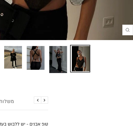
Translation
missing:
he.product.general.zoom
פירוט
משלוחי
הקודם
הבא
טופ אבנים - יש ללבוש בעדי