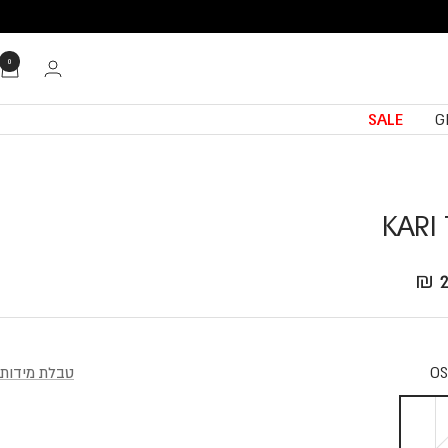
0
SALE
G
KARI
Translation missing: he.product.general.sale_
2
O
טבלת מידות