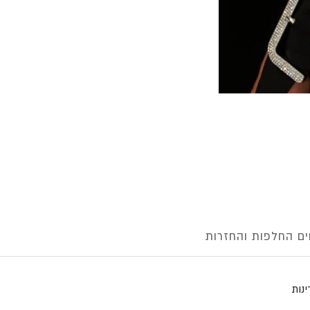
ם החלפות והחזרות
נות