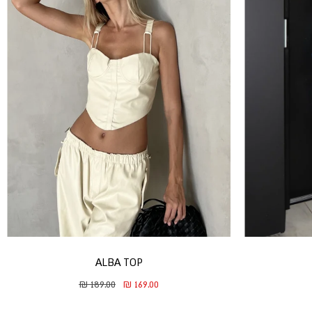
ALBA TOP
duct.general.regular_price
ssing: he.product.general.sale_price
189.00 ₪
169.00 ₪