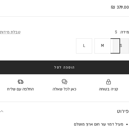
general.accessibility.go_to_slide
he.general.accessibility.go_to_slide
he.general.accessibility.go_to_slide
he.general.accessibility.go_to_slide
Translation missing: he.product.general.sale_pric
379.00 ₪
מידה:
S
טבלת מידות
L
M
S
הוספה לסל
קניה בטוחה
כאן לכל שאלה
החלפה עם שליח
פירוט
מעיל דמוי עור חום ארוך מושלם