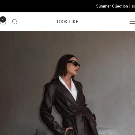
Translatio
Summer Cllection | ss 
missing
he.general.accessibility.skip_to_conten
0
LOOK LIKE
Translatio
missing
he.header.general.navigatio