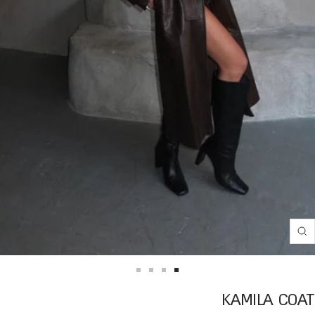
Translation
missing:
he.product.general.zoom
Translation
Translation
Translation
Translation
KAMILA COAT
missing:
missing:
missing:
missing: