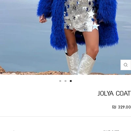
Translation
missing:
he.product.general.zoom
Translation
Translation
Translation
JOLYA COAT
missing:
missing:
missing:
e.general.accessibility.go_to_slide
he.general.accessibility.go_to_slide
he.general.accessibility.go_to_slide
Translation missing: he.product.general.sale_pric
329.00 ₪