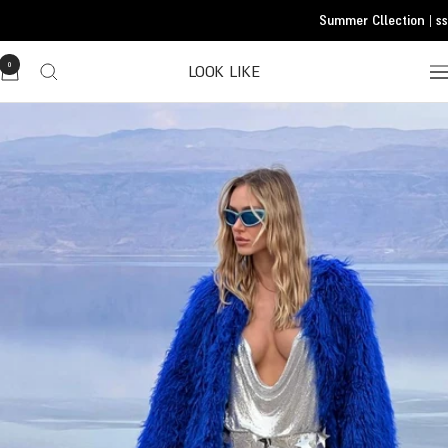
Translatio
Summer Cllection | ss 
missing
he.general.accessibility.skip_to_conten
0
LOOK LIKE
Translatio
missing
he.header.general.navigatio