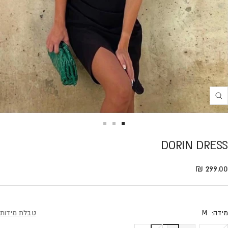
Translation
missing:
he.product.general.zoom
Translation
Translation
Translation
DORIN DRESS
missing:
missing:
missing:
e.general.accessibility.go_to_slide
he.general.accessibility.go_to_slide
he.general.accessibility.go_to_slide
Translation missing: he.product.general.sale_pric
299.00 ₪
מידה:
M
טבלת מידות