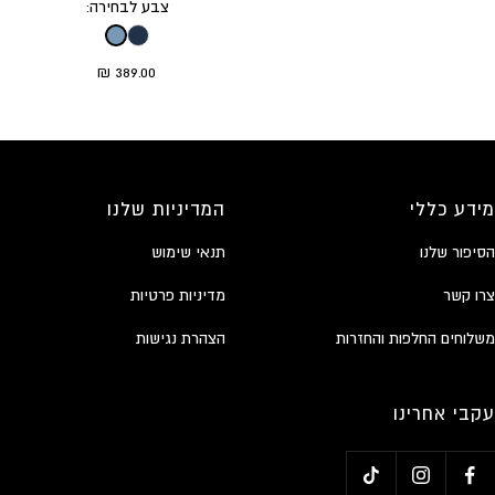
צבע לבחירה:
ity.go_to_slide
bility.go_to_slide
ssibility.go_to_slide
ccessibility.go_to_slide
duct.general.sale_price
389.00 ₪
מידע כללי
המדיניות שלנו
הסיפור שלנו
תנאי שימוש
צרו קשר
מדיניות פרטיות
משלוחים החלפות והחזרות
הצהרת נגישות
עקבי אחרינו