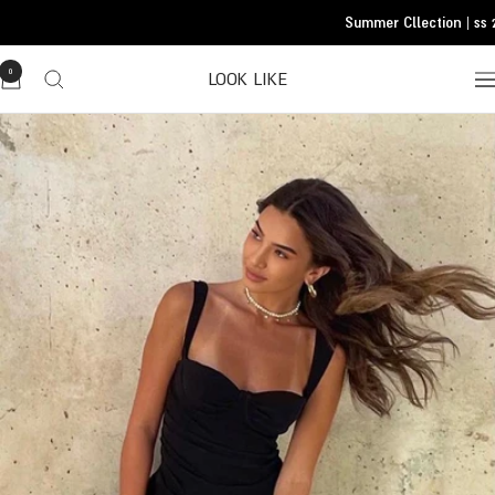
Translatio
Summer Cllection | ss 2
missing
he.general.accessibility.skip_to_conten
0
LOOK LIKE
Translatio
missing
he.header.general.navigatio