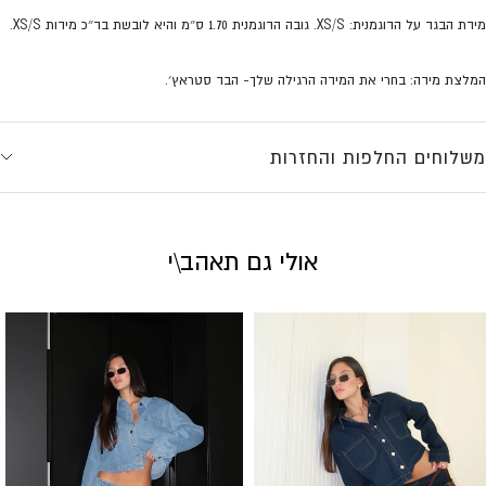
מידת הבגד על הדוגמנית:
XS/S.
גובה הדוגמנית 1.70 ס״מ והיא לובשת בד״כ מידות XS/S.
המלצת מידה: בחרי את המידה הרגילה שלך- הבד סטראץ׳.
משלוחים החלפות והחזרות
אולי גם תאהב\י