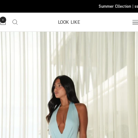
Translatio
Summer Cllection | ss 
missing
he.general.accessibility.skip_to_conten
0
LOOK LIKE
Translatio
missing
he.header.general.navigatio