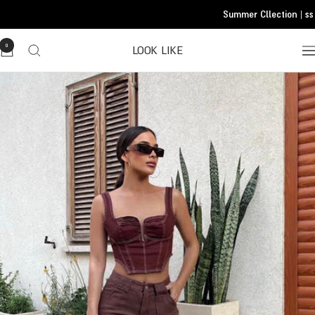
Translatio
Summer Cllection | ss 
missing
he.general.accessibility.skip_to_conten
0
LOOK LIKE
Translatio
missing
he.header.general.navigatio