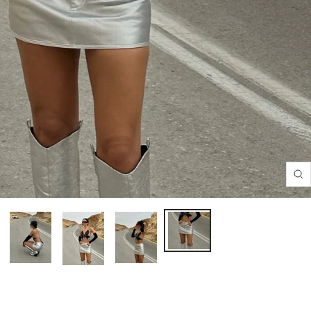
Translation
missing:
he.product.general.zoom