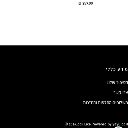
Translation missing: he.product.general.sale_price
259.00 ₪
מידע כללי
הסיפור שלנו
צרו קשר
משלוחים החלפות והחזרות
© 2026
Look Like
.
Powered by
yayu.co.il