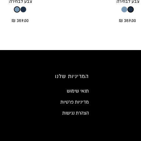
צבע לבחירה:
צבע לבחירה:
eral.sale_price
Translation missing: he.product.general.sale_price
389.00 ₪
389.00 ₪
המדיניות שלנו
תנאי שימוש
מדיניות פרטיות
הצהרת נגישות