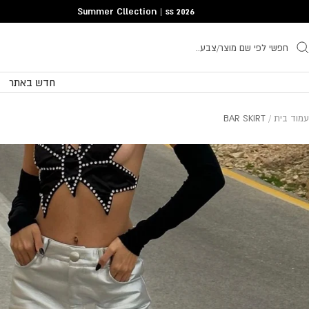
Translatio
Summer Cllection | ss 2026
missing
he.general.accessibility.skip_to_conten
חדש באתר
עמוד בית
BAR SKIRT