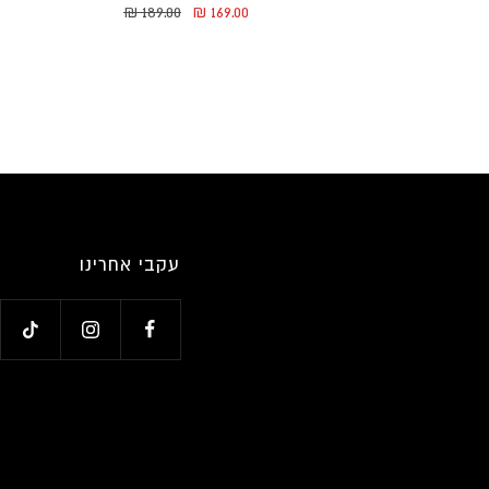
duct.general.regular_price
ssing: he.product.general.sale_price
189.00 ₪
169.00 ₪
Translation missing: he.product.gen
עקבי אחרינו