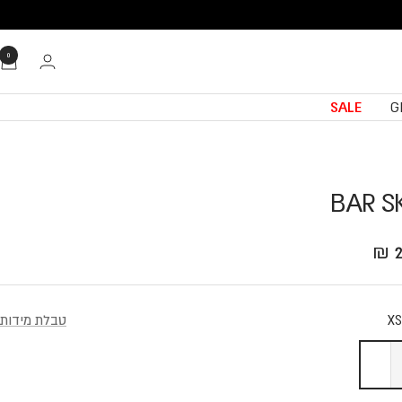
0
SALE
G
BAR S
Translation missing: he.product.general.sale_
2
X
טבלת מידות