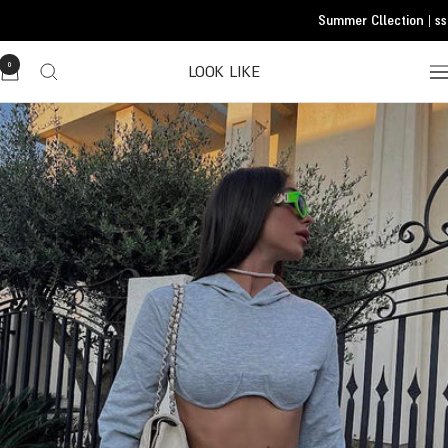
Translatio
Summer Cllection | ss 
missing
he.general.accessibility.skip_to_conten
0
LOOK LIKE
Translatio
missing
he.header.general.navigatio