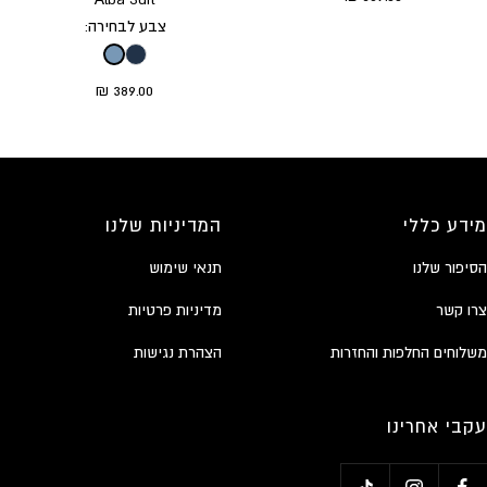
missing:
missing:
missing:
missing:
צבע לבחירה:
ity.go_to_slide
bility.go_to_slide
ssibility.go_to_slide
ccessibility.go_to_slide
duct.general.sale_price
389.00 ₪
מידע כללי
המדיניות שלנו
הסיפור שלנו
תנאי שימוש
צרו קשר
מדיניות פרטיות
משלוחים החלפות והחזרות
הצהרת נגישות
עקבי אחרינו