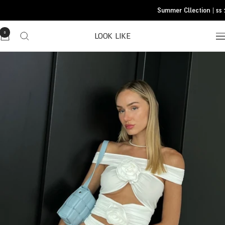
Translatio
Summer Cllection | ss 
missing
he.general.accessibility.skip_to_conten
0
LOOK LIKE
Translatio
missing
he.header.general.navigatio