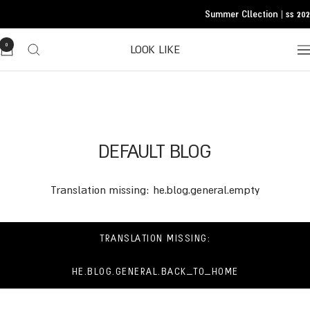
Translatio
Summer Cllection | ss 202
missing
he.general.accessibility.skip_to_conten
0
LOOK LIKE
Translatio
missing
he.header.general.navigatio
DEFAULT BLOG
Translation missing: he.blog.general.empty
TRANSLATION MISSING:
HE.BLOG.GENERAL.BACK_TO_HOME